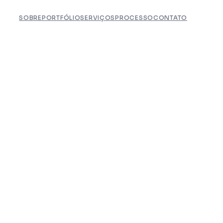
SOBRE
PORTFÓLIO
SERVIÇOS
PROCESSO
CONTATO
SOBRE
PORTFÓLIO
SERVIÇOS
PROCESSO
CONTATO