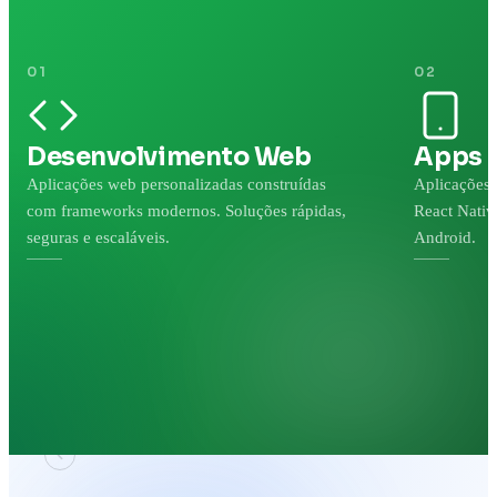
01
02
Desenvolvimento Web
Apps 
Aplicações web personalizadas construídas
Aplicações 
com frameworks modernos. Soluções rápidas,
React Nativ
seguras e escaláveis.
Android.