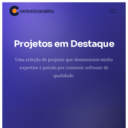
carlosOcarvalho
15+
Projetos em Destaque
Anos de Experiência
Uma seleção de projetos que demonstram minha
50+
expertise e paixão por construir software de
qualidade.
Projetos Entregues
01
02
03
04
30+
FRONTEND
BACKEND
DEVOPS
MOBILE
BioLov — Plataforma de Gestão e
Conec
Evolução Genética de Plantas
Plataf
Negoc
Clientes Satisfeitos
01
02